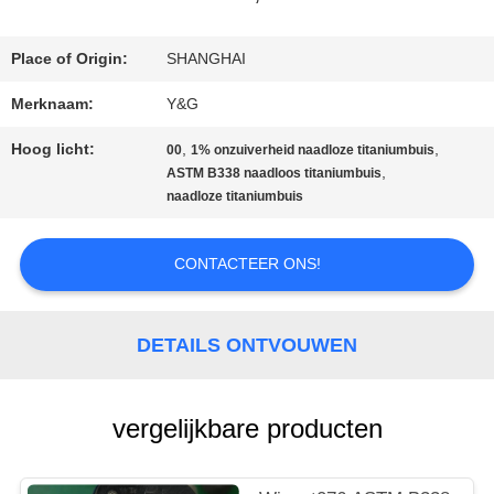
Place of Origin:
SHANGHAI
CONTACTEER
Merknaam:
Y&G
ONS
Hoog licht:
,
,
00
1% onzuiverheid naadloze titaniumbuis
,
ASTM B338 naadloos titaniumbuis
NIEUWS
naadloze titaniumbuis
CONTACTEER ONS!
GEVALLEN
DETAILS ONTVOUWEN
vergelijkbare producten