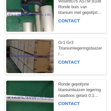
Wisent076 ASTM B338
Ronde buis van
titanium met gepolijst
oppervlak
CONTACT
Gr1 Gr3
Titaniumlegeringsbuizen
/
Titaniumbuislegeringen
CONTACT
Wisent076 Zuiverheid
naadloze gelaste
rechte buis
Ronde gepolijste
titaniumbuizen legering
naadloos gelast 0,1%
onzuiverheid
CONTACT