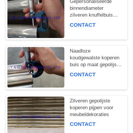
Gepersonaliseerde
binnendiameter
zilveren knuffelbuis
koudgewalst
CONTACT
Naadloze
koudgewalste koperen
buis op maat gepolijst
oppervlak
CONTACT
Zilveren gepolijste
koperen pijpen voor
meubeldekoraties
CONTACT