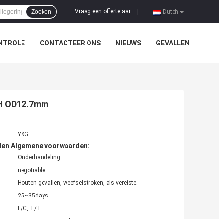
Vraag een offerte aan
Zoeken
|
Dutch
NTROLE
CONTACTEER ONS
NIEUWS
GEVALLEN
00H OD12.7mm
Y&G
den Algemene voorwaarden:
Onderhandeling
negotiable
Houten gevallen, weefselstroken, als vereiste.
25~35days
L/C, T/T