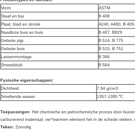
Vorm
ASTM
Staaf en bar
B 408
Plaat, blad en strook
A240, A480, B 409
Naadloze buis en buis
B 407, B829
Gelaste pijp
B 514, B 775
Gelaste buis
B 515, B 751
Lassenmontage
B 366
Smeedstuk
B 564
Fysische eigenschappen:
Dichtheid
7.94 g/cm3
Smeltende waaier
1357-1385 ℃
Toepassingen
:
Het chemische en petrochemische proces door buize
carburerend materiaal,
ver*warmen-element het in de schede steken, e
Teken:
Zonodig.