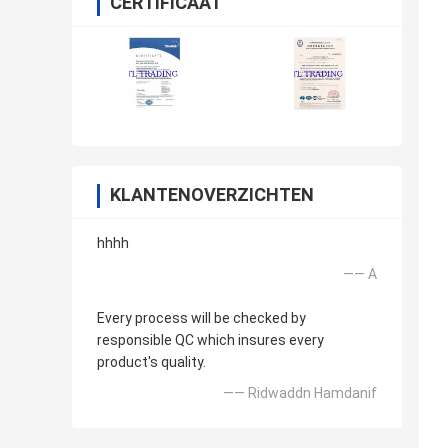
CERTIFICAAT
KLANTENOVERZICHTEN
hhhh
—— A
Every process will be checked by
responsible QC which insures every
product's quality.
—— Ridwaddn Hamdanif