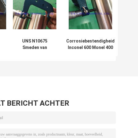
UNS N10675
Corrosiebestendigheid
Smeden van
Inconel 600 Monel 400
legeringen die de
HASTELLOY B-3 Nickel
/
ASTM B165-
Alloy Tube
Y
normen
overschrijden
T BERICHT ACHTER