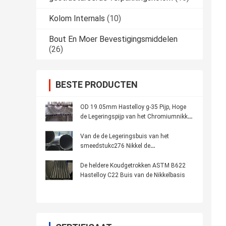
Kolom Internals
(10)
Bout En Moer Bevestigingsmiddelen
(26)
BESTE PRODUCTEN
OD 19.05mm Hastelloy g-35 Pijp, Hoge
de Legeringspijp van het Chromiumnikkel
met Corrosieweerstand
Van de de Legeringsbuis van het
smeedstukc276 Nikkel de
Legeringsnaadloze buis voor
Petrochemische Industrie
De heldere Koudgetrokken ASTM B622
Hastelloy C22 Buis van de Nikkelbasis