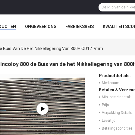
DUCTEN
ONGEVEER ONS
FABRIEKSREIS
KWALITEITSCO
De Buis Van De Het Nikkellegering Van 800H OD12.7mm
Incoloy 800 de Buis van de het Nikkellegering van 8
Productdetails:
Merknaam:
Betalen & Verzen
Min. bestelaantal:
Prijs:
Verpakking Details:
Levertijd:
Betalingscondities: