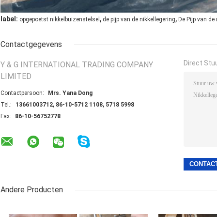
,
,
label:
opgepoetst nikkelbuizenstelsel
de pijp van de nikkellegering
De Pijp van de 
Contactgegevens
Direct Stu
Y & G INTERNATIONAL TRADING COMPANY
LIMITED
Contactpersoon:
Mrs. Yana Dong
Tel.:
13661003712, 86-10-5712 1108, 5718 5998
Fax:
86-10-56752778
Andere Producten