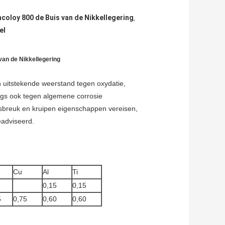
ncoloy 800 de Buis van de Nikkellegering
,
el
an de Nikkellegering
 uitstekende weerstand tegen oxydatie,
angs ook tegen algemene corrosie
sbreuk en kruipen eigenschappen vereisen,
eadviseerd.
Cu
Al
Ti
0,15
0,15
5
0,75
0,60
0,60