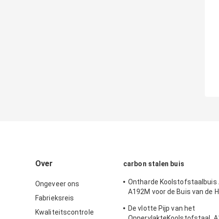
Over
carbon stalen buis
Ontharde Koolstofstaalbui
Ongeveer ons
A192M voor de Buis van de 
Fabrieksreis
drukboiler
De vlotte Pijp van het
Kwaliteitscontrole
OppervlakteKoolstofstaal, 