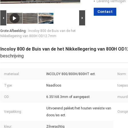
Levering vermogen:
Contact
Grote Afbeelding :
Incoloy 800 de Buis van de het
Nikkellegering van 800H OD12.7mm
Incoloy 800 de Buis van de het Nikkellegering van 800H OD
beschrijving
materiaal:
INCOLOY 800/800H/800HT ect.
Norm:
Type:
Naadloos
toepas
OD:
6.35168.3mm of aangepast
muurdi
Uitvoerend pakket/het houten vereiste van
Verpakking:
Oorspr
doos/as ect.
kleur:
Zilverachtig