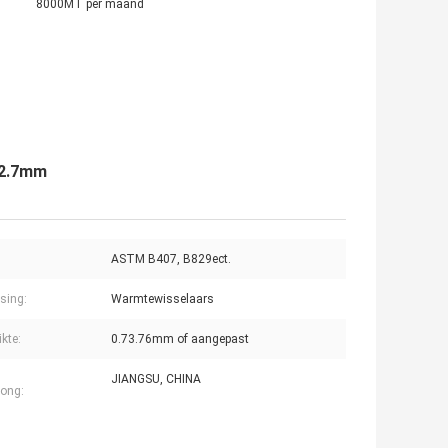
8000MT per maand
12.7mm
ASTM B407, B829ect.
sing:
Warmtewisselaars
kte:
0.73.76mm of aangepast
JIANGSU, CHINA
ong: