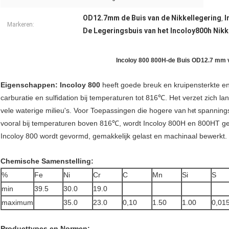
OD12.7mm de Buis van de Nikkellegering
I
,
Markeren:
De Legeringsbuis van het Incoloy800h Nikk
Incoloy 800 800H-de Buis OD12.7 mm v
Eigenschappen: Incoloy 800
heeft goede breuk en kruipensterkte en
carburatie en sulfidation bij temperaturen tot 816℃. Het verzet zich l
vele waterige milieu's. Voor Toepassingen die hogere van
spanning
het
vooral bij temperaturen boven 816℃, wordt Incoloy 800H en 800HT g
Incoloy 800 wordt gevormd, gemakkelijk gelast en machinaal bewerkt.
Chemische Samenstelling:
%
Fe
Ni
Cr
C
Mn
Si
S
min
39.5
30.0
19.0
maximum
35.0
23.0
0,10
1.50
1.00
0,01
Producttypes en Normen: