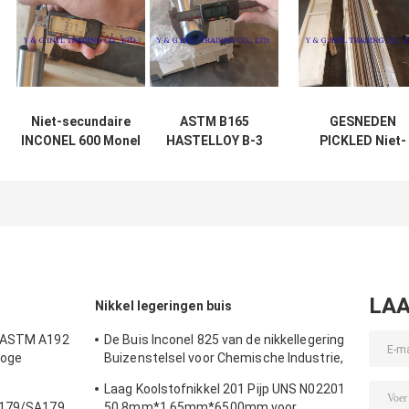
Niet-secundaire
ASTM B165
GESNEDEN
INCONEL 600 Monel
HASTELLOY B-3
PICKLED Niet-
400 YG-pijp met
naadloos buisje
secundaire
corrosiebestendigheid
van
nikkellegering 
nikkellegering
buis HASTELLO
100% Eddy
B-3 ET Testing
Current
LAA
Nikkel legeringen buis
s ASTM A192
De Buis Inconel 825 van de nikkellegering
Hoge
Buizenstelsel voor Chemische Industrie,
OD 6 - 500mm of Aangepast
Laag Koolstofnikkel 201 Pijp UNS N02201
A179/SA179
50.8mm*1.65mm*6500mm voor